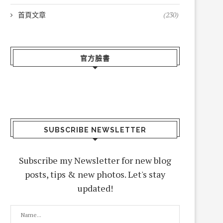
首頁文章
(230)
官方臉書
SUBSCRIBE NEWSLETTER
Subscribe my Newsletter for new blog
posts, tips & new photos. Let's stay
updated!