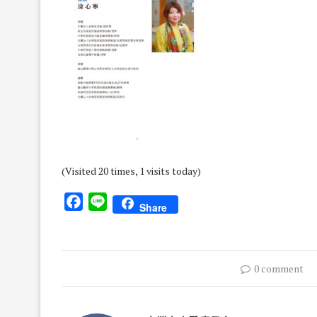
(Visited 20 times, 1 visits today)
Facebook
Line
Share
0 comment