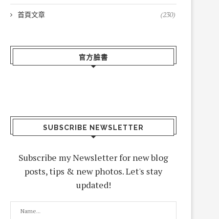
首頁文章
(230)
官方臉書
SUBSCRIBE NEWSLETTER
Subscribe my Newsletter for new blog
posts, tips & new photos. Let's stay
updated!