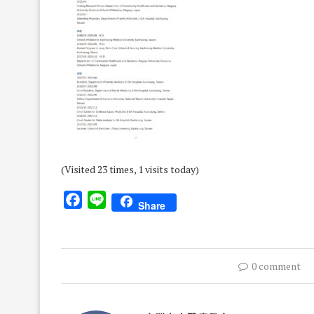
(Visited 23 times, 1 visits today)
Facebook
Line
Share
0 comment