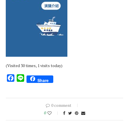
(Visited 30 times, 1 visits today)
Facebook
Line
Share
0 comment
0