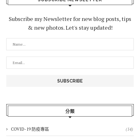
Subscribe my Newsletter for new blog posts, tips
& new photos. Let's stay updated!
分類
COVID-19 防疫專區
(14)