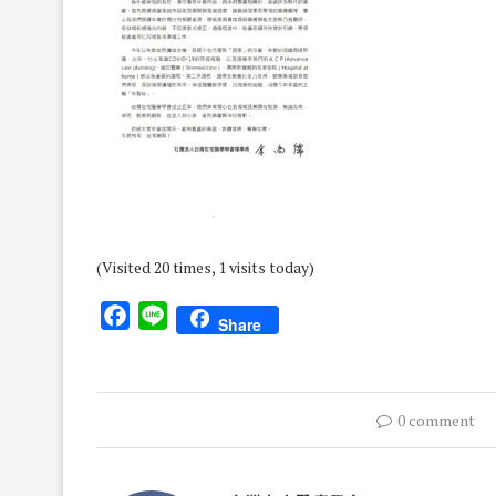
(Visited 20 times, 1 visits today)
Facebook
Line
Share
0 comment