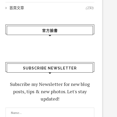
首頁文章
(230)
官方臉書
SUBSCRIBE NEWSLETTER
Subscribe my Newsletter for new blog
posts, tips & new photos. Let's stay
updated!