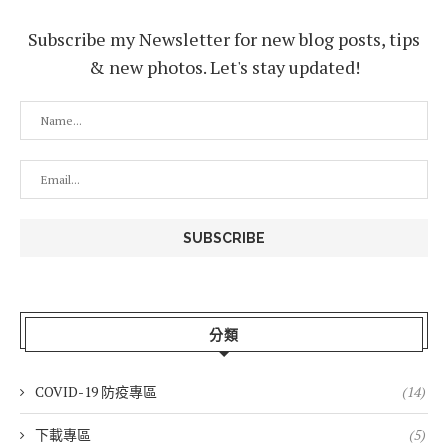
Subscribe my Newsletter for new blog posts, tips
& new photos. Let's stay updated!
分類
COVID-19 防疫專區
(14)
下載專區
(5)