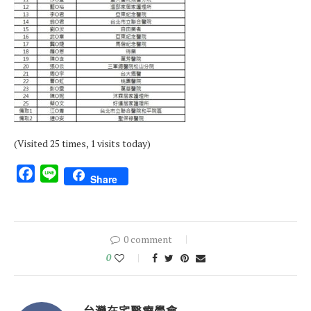
(Visited 25 times, 1 visits today)
Facebook
Line
Share
0 comment
0