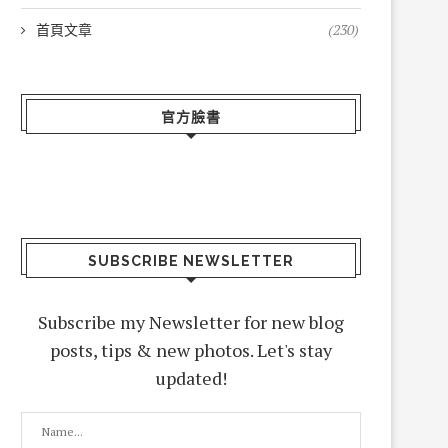
首頁文章
(230)
官方臉書
SUBSCRIBE NEWSLETTER
Subscribe my Newsletter for new blog
posts, tips & new photos. Let's stay
updated!