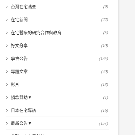
台灣在宅踏查
(9)
在宅新聞
(22)
在宅醫療的研究合作與教育
(5)
好文分享
(10)
學會公告
(135)
專題文章
(40)
影片
(18)
捐款贊助▼
(1)
【會刊第22期】...
【跨國合作再啟新...
2026-06-01
2026-04-27
日本在宅專訪
(16)
最新公告▼
(137)