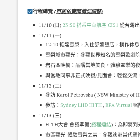
行程總覽
(可能依實際情況調整)
11/10 (日)
23:50 搭乘中華航空 CI51
從台灣出
11/11 (一)
12:10 抵達雪梨，入住舒適飯店，稍作休
雪梨城市觀光：參觀世界知名的雪梨歌劇
岩石區晚餐：品嚐當地美食，體驗雪梨的
與當地同事非正式晚餐/見面會：輕鬆交流
11/12 (二)
參訪 Karol Petrovska ( NSW Min
參訪：
Sydney LHD HITH
,
RPA Virtual
醫
11/13 (三)
HITH大會 會議準備(
議程連結
)：為即將到
市區觀光-體驗雪梨之美：參觀澳洲當代藝