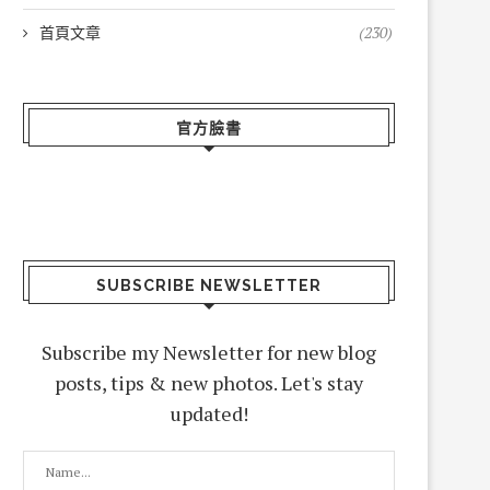
首頁文章
(230)
官方臉書
SUBSCRIBE NEWSLETTER
Subscribe my Newsletter for new blog
posts, tips & new photos. Let's stay
updated!