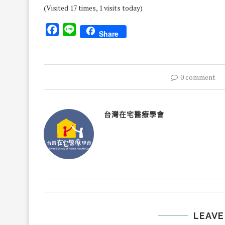
(Visited 17 times, 1 visits today)
Facebook
Line
Share
0 comment
台灣在宅醫療學會
LEAVE