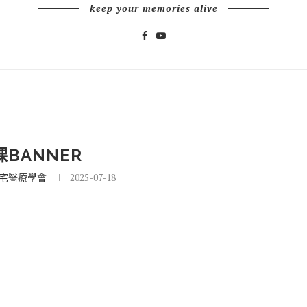
keep your memories alive
BANNER
宅醫療學會
2025-07-18