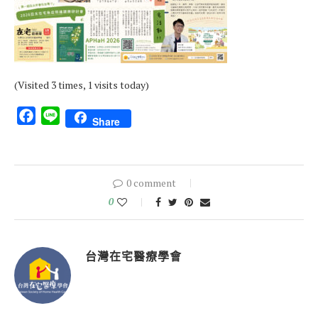
(Visited 3 times, 1 visits today)
Facebook
Line
Share
0 comment
0
台灣在宅醫療學會