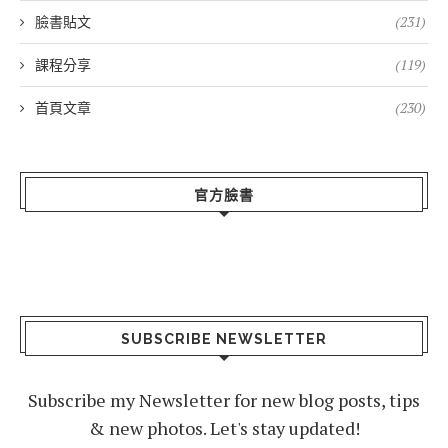
臉書貼文
(231)
課程分享
(119)
首頁文章
(230)
官方臉書
SUBSCRIBE NEWSLETTER
Subscribe my Newsletter for new blog posts, tips
& new photos. Let's stay updated!