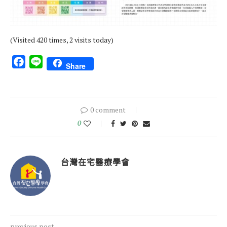
(Visited 420 times, 2 visits today)
Facebook
Line
Share
0 comment
0
台灣在宅醫療學會
previous post