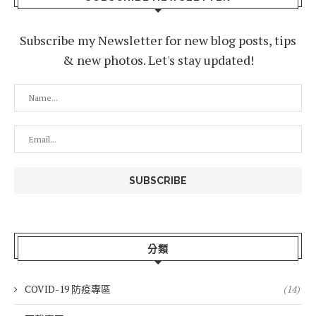
Subscribe my Newsletter for new blog posts, tips
& new photos. Let's stay updated!
分類
COVID-19 防疫專區
(14)