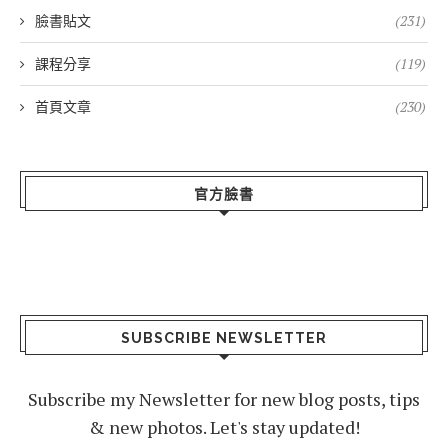
臉書貼文
(231)
課程分享
(119)
首頁文章
(230)
官方臉書
SUBSCRIBE NEWSLETTER
Subscribe my Newsletter for new blog posts, tips
& new photos. Let's stay updated!