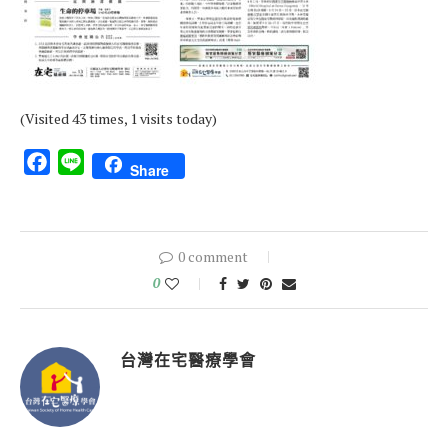
(Visited 43 times, 1 visits today)
Facebook
Line
Share
0 comment
0
台灣在宅醫療學會