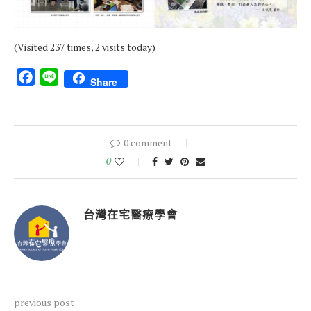
(Visited 237 times, 2 visits today)
Facebook
Line
Share
0 comment
0
台灣在宅醫療學會
previous post