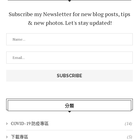
Subscribe my Newsletter for new blog posts, tips
& new photos. Let's stay updated!
分類
COVID-19 防疫專區
(14)
下載專區
(5)