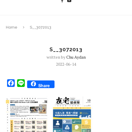
Home
S__3072013
S__3072013
written by
Chu Aydan
2022-06-14
Facebook
Line
Share