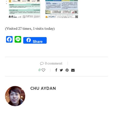
(Visited 27 times, 1 visits today)
Facebook
Line
Share
0 comment
0
CHU AYDAN