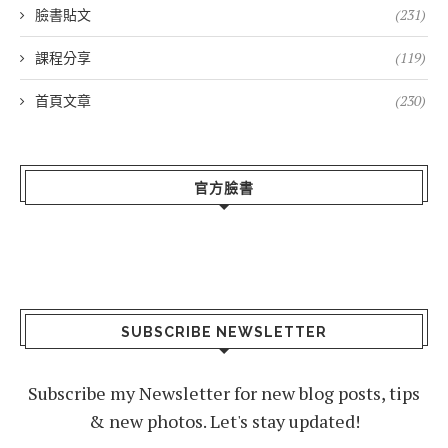
臉書貼文
(231)
課程分享
(119)
首頁文章
(230)
官方臉書
SUBSCRIBE NEWSLETTER
Subscribe my Newsletter for new blog posts, tips
& new photos. Let's stay updated!