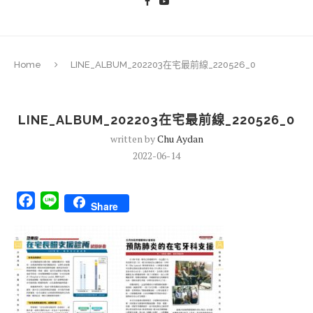
Home
LINE_ALBUM_202203在宅最前線_220526_0
LINE_ALBUM_202203在宅最前線_220526_0
written by
Chu Aydan
2022-06-14
Facebook
Line
Share