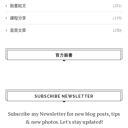
臉書貼文
(231)
課程分享
(119)
首頁文章
(230)
官方臉書
SUBSCRIBE NEWSLETTER
Subscribe my Newsletter for new blog posts, tips
& new photos. Let's stay updated!