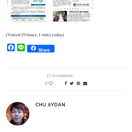
(Visited 29 times, 1 visits today)
Facebook
Line
Share
0 comment
0
CHU AYDAN