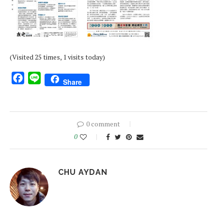
(Visited 25 times, 1 visits today)
Facebook
Line
Share
0 comment
0
CHU AYDAN