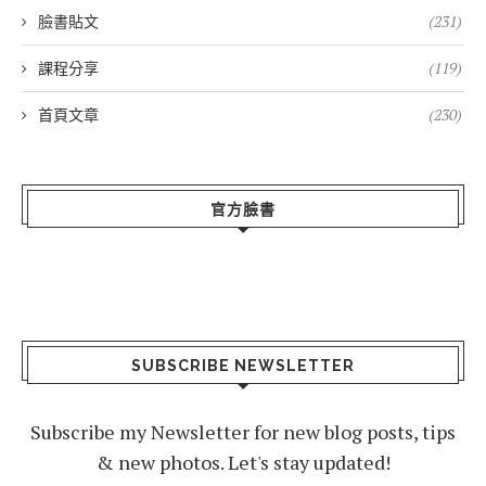
臉書貼文
(231)
課程分享
(119)
首頁文章
(230)
官方臉書
SUBSCRIBE NEWSLETTER
Subscribe my Newsletter for new blog posts, tips
& new photos. Let's stay updated!