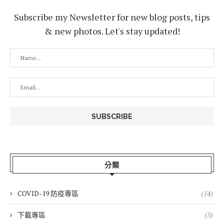
Subscribe my Newsletter for new blog posts, tips
& new photos. Let's stay updated!
分類
COVID-19 防疫專區
(14)
下載專區
(5)