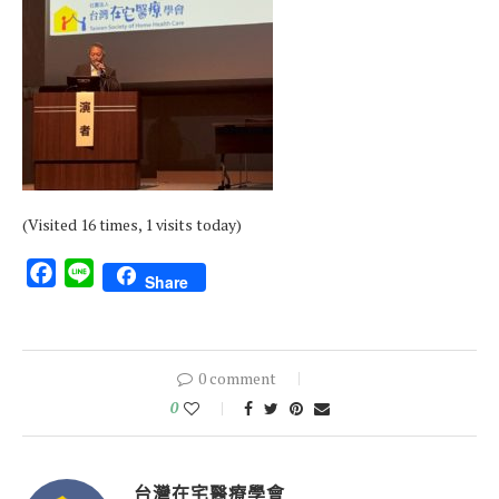
(Visited 16 times, 1 visits today)
Facebook
Line
Share
0 comment
0
台灣在宅醫療學會