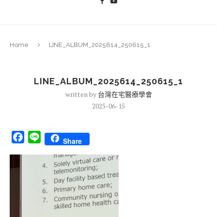
Home
LINE_ALBUM_2025614_250615_1
LINE_ALBUM_2025614_250615_1
written by
台灣在宅醫療學會
2025-06-15
Facebook
Line
Share