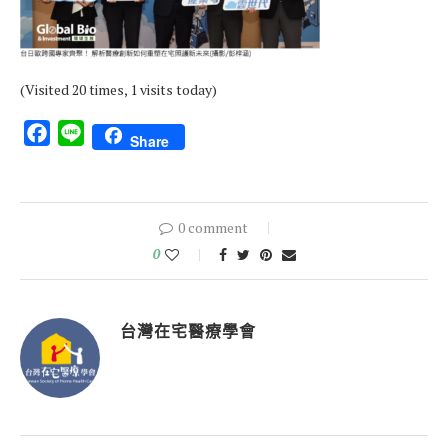
(Visited 20 times, 1 visits today)
Facebook
Line
Share
0 comment
0
台灣在宅醫療學會