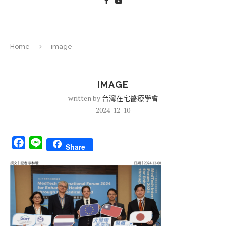
Home
image
IMAGE
written by
台灣在宅醫療學會
2024-12-10
Facebook
Line
Share