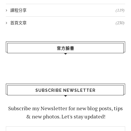
課程分享
(119)
首頁文章
(230)
官方臉書
SUBSCRIBE NEWSLETTER
Subscribe my Newsletter for new blog posts, tips
& new photos. Let's stay updated!