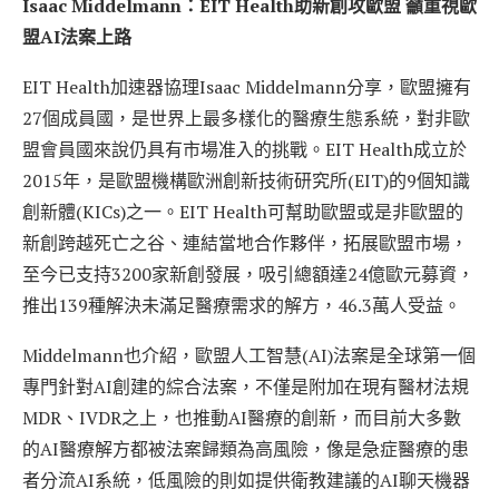
Isaac Middelmann：EIT Health助新創攻歐盟 籲重視歐
盟AI法案上路
EIT Health加速器協理Isaac Middelmann分享，歐盟擁有
27個成員國，是世界上最多樣化的醫療生態系統，對非歐
盟會員國來說仍具有市場准入的挑戰。EIT Health成立於
2015年，是歐盟機構歐洲創新技術研究所(EIT)的9個知識
創新體(KICs)之一。EIT Health可幫助歐盟或是非歐盟的
新創跨越死亡之谷、連結當地合作夥伴，拓展歐盟市場，
至今已支持3200家新創發展，吸引總額達24億歐元募資，
推出139種解決未滿足醫療需求的解方，46.3萬人受益。
Middelmann也介紹，歐盟人工智慧(AI)法案是全球第一個
專門針對AI創建的綜合法案，不僅是附加在現有醫材法規
MDR、IVDR之上，也推動AI醫療的創新，而目前大多數
的AI醫療解方都被法案歸類為高風險，像是急症醫療的患
者分流AI系統，低風險的則如提供衛教建議的AI聊天機器