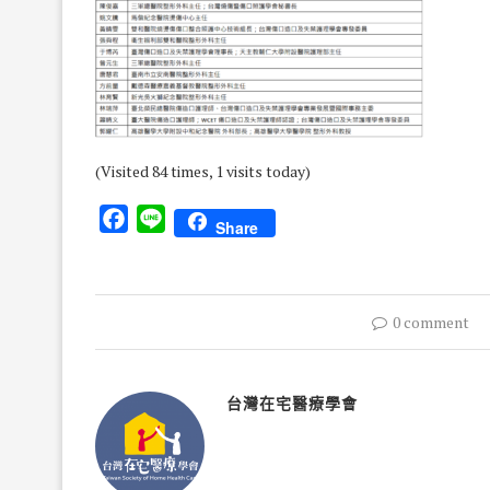
(Visited 84 times, 1 visits today)
Facebook
Line
Share
0 comment
台灣在宅醫療學會