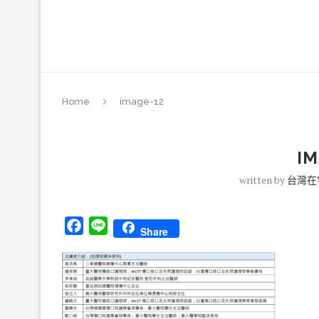
Home
image-12
IM
written by
台灣在
Facebook
Line
Share