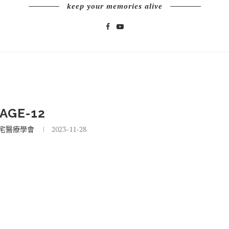
keep your memories alive
AGE-12
宅醫療學會
2023-11-28