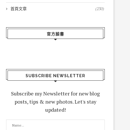
首頁文章
(230)
官方臉書
SUBSCRIBE NEWSLETTER
Subscribe my Newsletter for new blog
posts, tips & new photos. Let's stay
updated!