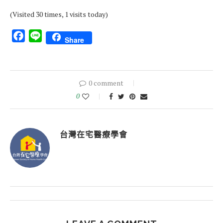
(Visited 30 times, 1 visits today)
Facebook
Line
Share
0 comment
0
台灣在宅醫療學會