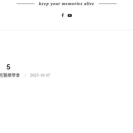
keep your memories alive
5
宅醫療學會
2023-10-07