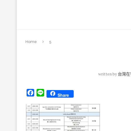
Home
5
written by
台灣在
Facebook
Line
Share