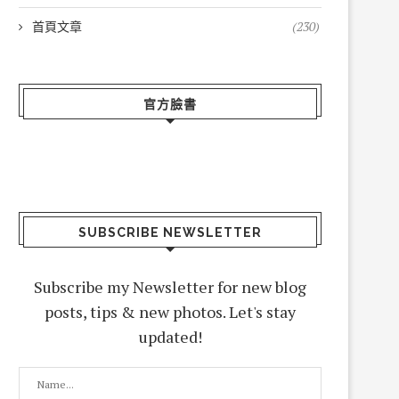
首頁文章
(230)
官方臉書
SUBSCRIBE NEWSLETTER
Subscribe my Newsletter for new blog
posts, tips & new photos. Let's stay
updated!