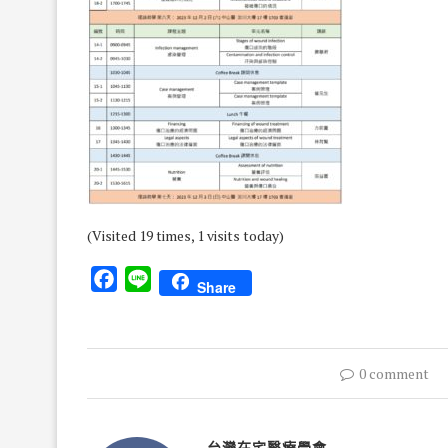
(Visited 19 times, 1 visits today)
Facebook
Line
Share
0 comment