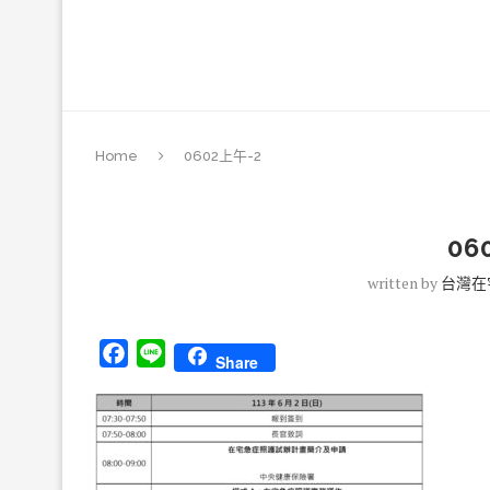
Home
0602上午-2
06
written by
台灣在
Facebook
Line
Share