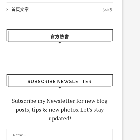
首頁文章
(230)
官方臉書
SUBSCRIBE NEWSLETTER
Subscribe my Newsletter for new blog
posts, tips & new photos. Let's stay
updated!