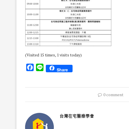
(Visited 15 times, 1 visits today)
Facebook
Line
Share
0 comment
台灣在宅醫療學會