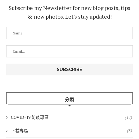
Subscribe my Newsletter for new blog posts, tips
& new photos. Let's stay updated!
分類
COVID-19 防疫專區
(14)
下載專區
(5)