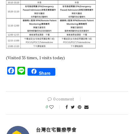
(Visited 35 times, 1 visits today)
Facebook
Line
Share
0 comment
0
台灣在宅醫療學會