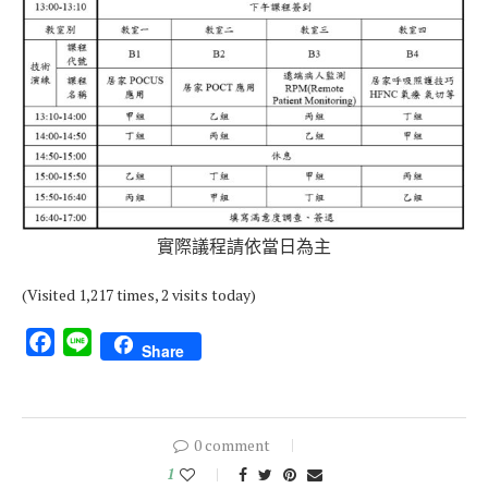
實際議程請依當日為主
(Visited 1,217 times, 2 visits today)
Facebook
Line
Share
0 comment
1