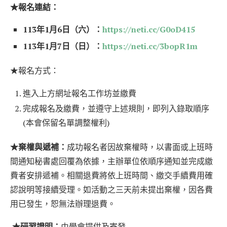
★報名連結：
113年1月6日（六）：
https://neti.cc/G0oD415
113年1月7日（日）：
https://neti.cc/3bopR1m
★報名方式：
進入上方網址報名工作坊並繳費
完成報名及繳費，並遵守上述規則，即列入錄取順序
(本會保留名單調整權利)
★棄權與遞補：
成功報名者因故棄權時，以書面或上班時
間通知秘書處回覆為依據，主辦單位依順序通知並完成繳
費者安排遞補。相關退費將依上班時間、繳交手續費用確
認說明等接續受理。如活動之三天前未提出棄權，因各費
用已發生，恕無法辦理退費。
​
★研習證明：
由學會提供及寄發 ​