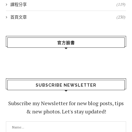
課程分享
(119)
首頁文章
(230)
官方臉書
SUBSCRIBE NEWSLETTER
Subscribe my Newsletter for new blog posts, tips
& new photos. Let's stay updated!