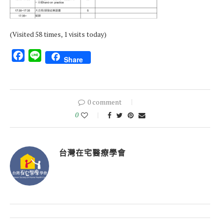
(Visited 58 times, 1 visits today)
Facebook
Line
Share
0 comment
0
台灣在宅醫療學會