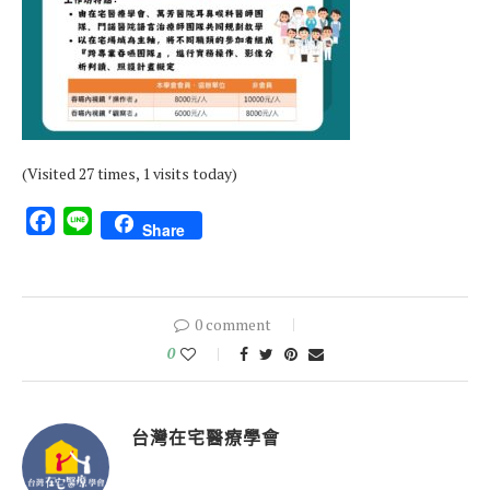
(Visited 27 times, 1 visits today)
Facebook
Line
Share
0 comment
0
台灣在宅醫療學會