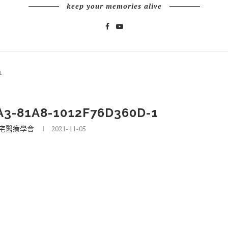
keep your memories alive
1
3-81A8-1012F76D360D-1
宅醫療學會
2021-11-05