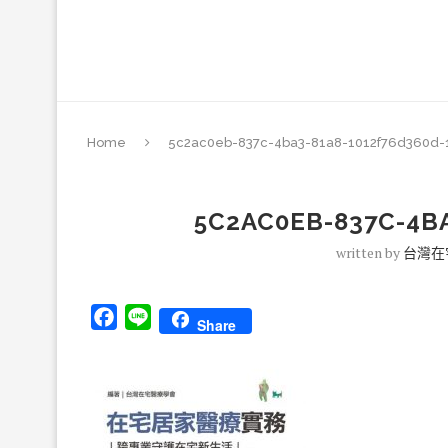
Home
5c2ac0eb-837c-4ba3-81a8-1012f76d360d-
5C2AC0EB-837C-4BA
written by
台灣在
Facebook
Line
Share