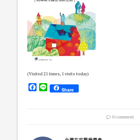
(Visited 21 times, 1 visits today)
Facebook
Line
Share
0 comment