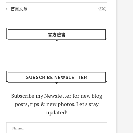
首頁文章
(230)
官方臉書
SUBSCRIBE NEWSLETTER
Subscribe my Newsletter for new blog
posts, tips & new photos. Let's stay
updated!