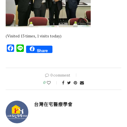
(Visited 13 times, 1 visits today)
Facebook
Line
Share
0 comment
0
台灣在宅醫療學會