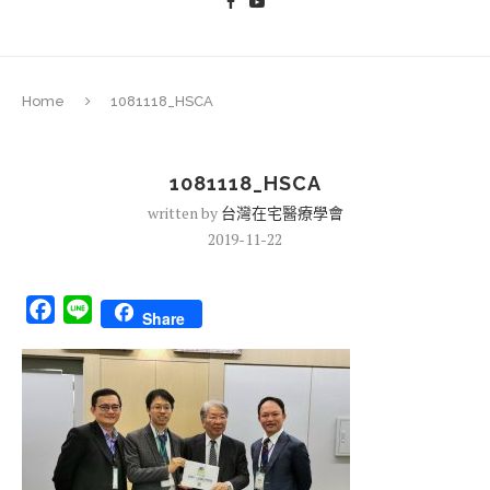
Home
1081118_HSCA
1081118_HSCA
written by
台灣在宅醫療學會
2019-11-22
Facebook
Line
Share