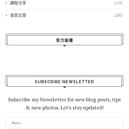
課程分享
(119)
首頁文章
(230)
官方臉書
SUBSCRIBE NEWSLETTER
Subscribe my Newsletter for new blog posts, tips
& new photos. Let's stay updated!