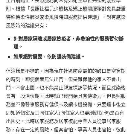
至目前為止，長照服務尚未有如衛生單位完整的感控準
則。根據「長照社福兒少機構及矯正機關服務對象具嚴重
特殊傳染性肺炎感染風險時知服務提供建議」，對有感染
風險時的建議只有：
針對居家隔離或居家檢疫者，非急迫性的服務暫勿辦
理。
如果絕對需要，依防護裝備建議。
但這樣是不夠的，因為現在社區防疫最怕的破口是空窗期
的時刻，即便個案無法出門，但是難保他的家人不會出
門、不會出國，也不能禁止親友探訪等情況，而且感染後
會有一段潛伏期，此時就已經開始具有傳染力，但長照服
務並不像醫事服務有健保卡及讀卡機設備，只要過卡後立
即知道個案及其同住家人(同住家人也要刷健保卡)是否有
出國史，此時居家服務及居家復能專業人員從事居家服
務，存在一定的風險，個案害怕、專業人員也害怕，彼此