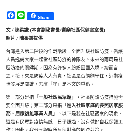
Facebook
Line
Share
文 / 陳柔謙 (本會副秘書長/耆樂社區保健室室長)
照片 / 陳柔謙提供
台灣進入第二階段的作戰階段：全面升級社區防疫，醫護
人員邀請大家一起當社區防疫的神隊友。未來的兩周是社
區防疫的關鍵期，因為有許多人紛紛回國入境。總而言
之，接下來是防疫人人有責，社區是否能夠守住，近期疫
情發展是關鍵，怎麼「守」是本文的重點。
第一部分是指
「一般社區民眾端」
，社區防護防疫措施需
要全面升級；第二部分是指
「進入社區家庭的長照居家服
務、居家復能專業人員」
。以下是我在社區觀察的現象，
還是有民眾對疫情無感：日子照過、沒有做好自我保護工
作；因此，我分享觀察所見與對應的解決對策。