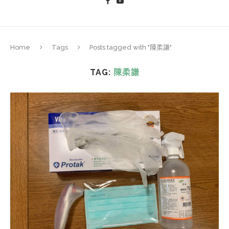
Home
Tags
Posts tagged with "陳柔謙"
TAG:
陳柔謙