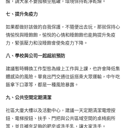
醒，請大家不要囤積空瓶罐，環境保持乾淨乾燥。
七、提升免疫力
如果都做好該做的自我保護，不隨便出去玩，那就保持心
情愉悅與睡飽飽，愉悅的心情和睡飽飽也能夠提升免疫
力，緊張壓力和沒睡飽會使免疫力下降。
八、學校與公司一起超前預防
建議暫時轉換工作型態為線上工作與上課，也許會降低集
體感染的風險。畢竟出門交通往返搭乘大眾運輸，中午吃
飯拿下口罩等，都是一種風險暴露。
九、公共空間定期清潔
社區大廈大樓以及活動中心，建議一天定期清潔電燈按
鈕、電梯按鈕、扶手、門把與公共區域空間的桌椅廁所
等，並且補充足夠的肥皂或洗手乳，讓大家洗手。