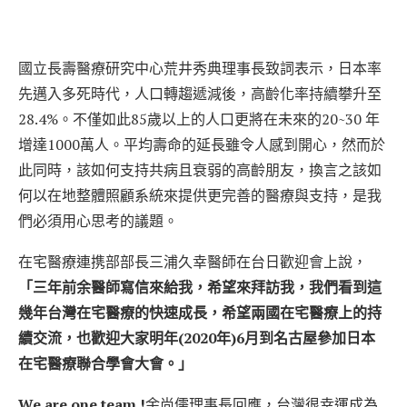
國立長壽醫療研究中心荒井秀典理事長致詞表示，日本率
先邁入多死時代，人口轉趨遞減後，高齡化率持續攀升至
28.4%。不僅如此85歲以上的人口更將在未來的20~30 年
增達1000萬人。平均壽命的延長雖令人感到開心，然而於
此同時，該如何支持共病且衰弱的高齡朋友，換言之該如
何以在地整體照顧系統來提供更完善的醫療與支持，是我
們必須用心思考的議題。
在宅醫療連携部部長三浦久幸醫師在台日歡迎會上說，
「三年前余醫師寫信來給我，希望來拜訪我，我們看到這
幾年台灣在宅醫療的快速成長，希望兩國在宅醫療上的持
續交流，也歡迎大家明年(2020年)6月到名古屋參加日本
在宅醫療聯合學會大會。」
We are one team !
余尚儒理事長回應，台灣很幸運成為