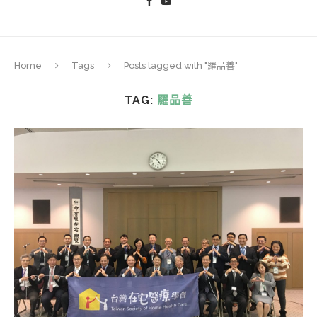
Home
Tags
Posts tagged with "羅品善"
TAG:
羅品善