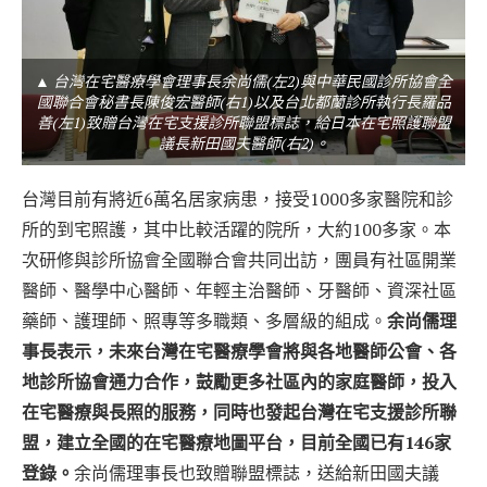
▲ 台灣在宅醫療學會理事長余尚儒(左2)與中華民國診所協會全
國聯合會秘書長陳俊宏醫師(右1)以及台北都蘭診所執行長羅品
善(左1)致贈台灣在宅支援診所聯盟標誌，給日本在宅照護聯盟
議長新田國夫醫師(右2)。
台灣目前有將近6萬名居家病患，接受1000多家醫院和診
所的到宅照護，其中比較活躍的院所，大約100多家。本
次研修與診所協會全國聯合會共同出訪，團員有社區開業
醫師、醫學中心醫師、年輕主治醫師、牙醫師、資深社區
藥師、護理師、照專等多職類、多層級的組成。
余尚儒理
事長表示，未來台灣在宅醫療學會將與各地醫師公會、各
地診所協會通力合作，鼓勵更多社區內的家庭醫師，投入
在宅醫療與長照的服務，同時也發起台灣在宅支援診所聯
盟，建立全國的在宅醫療地圖平台，目前全國已有146家
登錄。
余尚儒理事長也致贈聯盟標誌，送給新田國夫議