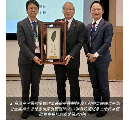
▲ 台灣在宅醫療學會理事長余尚儒醫師(左1)與中華民國診所協
會全國聯合會祕書長陳俊宏醫師(右1)聯合致贈紀念品給日本醫
師會會長橫倉義武醫師(中)。