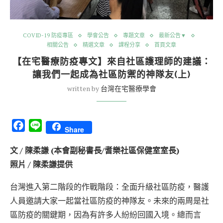
COVID-19 防疫專區
學會公告
專題文章
最新公告▼
相關公告
精選文章
課程分享
首頁文章
【在宅醫療防疫專文】來自社區護理師的建議：
讓我們一起成為社區防禦的神隊友(上)
written by
台灣在宅醫療學會
Facebook
Line
Share
文 / 陳柔謙 (本會副秘書長/耆樂社區保健室室長)
照片 / 陳柔謙提供
台灣進入第二階段的作戰階段：全面升級社區防疫，醫護
人員邀請大家一起當社區防疫的神隊友。未來的兩周是社
區防疫的關鍵期，因為有許多人紛紛回國入境。總而言