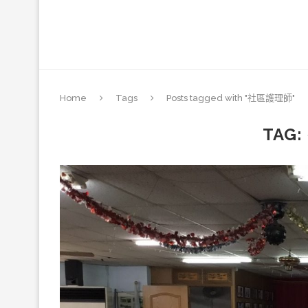
Home
Tags
Posts tagged with "社區護理師"
TAG: