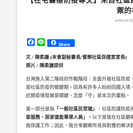
【在宅醫療防疫專文】來自社區
禦的
written b
Facebook
Line
Share
文 / 陳柔謙 (本會副秘書長/耆樂社區保健室室長)
照片 / 陳柔謙提供
台灣進入第二階段的作戰階段：全面升級社區防疫
是社區防疫的關鍵期，因為有許多人紛紛回國入境
近期疫情發展是關鍵，怎麼「守」是本文的重點。
第一部分是指
「一般社區民眾端」
，社區防護防疫
家服務、居家復能專業人員」
。以下是我在社區觀
我保護工作；因此，我分享觀察所見與對應的解決