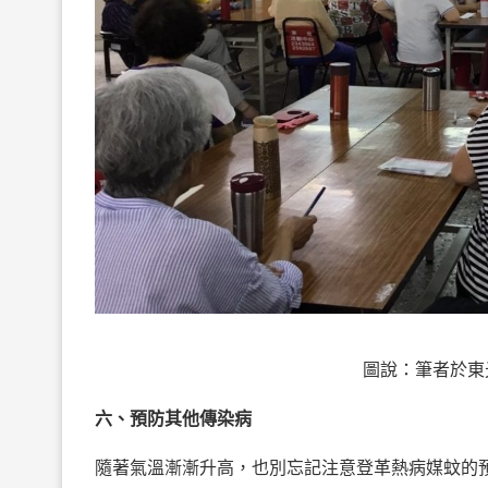
圖說：筆者於東
六、預防其他傳染病
隨著氣溫漸漸升高，也別忘記注意登革熱病媒蚊的