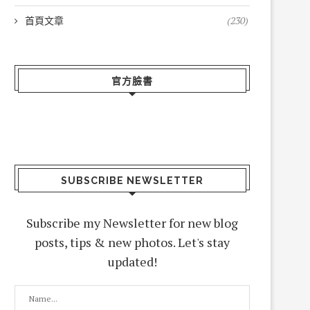
首頁文章
(230)
官方臉書
SUBSCRIBE NEWSLETTER
Subscribe my Newsletter for new blog
posts, tips & new photos. Let's stay
updated!