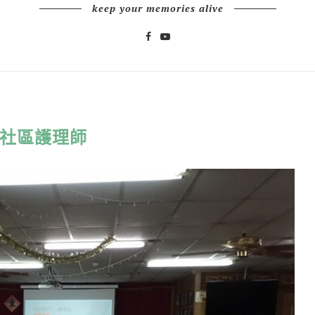
keep your memories alive
社區護理師