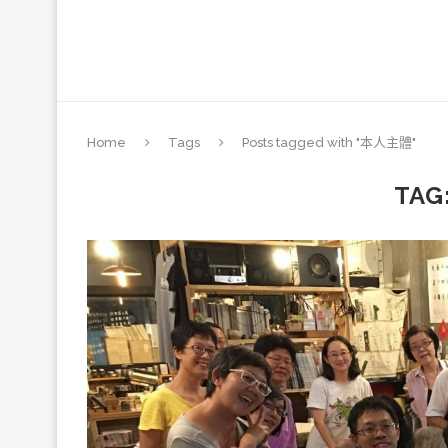
Home
Tags
Posts tagged with "本人主體"
TAG