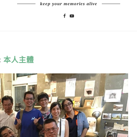
keep your memories alive
:
本人主體