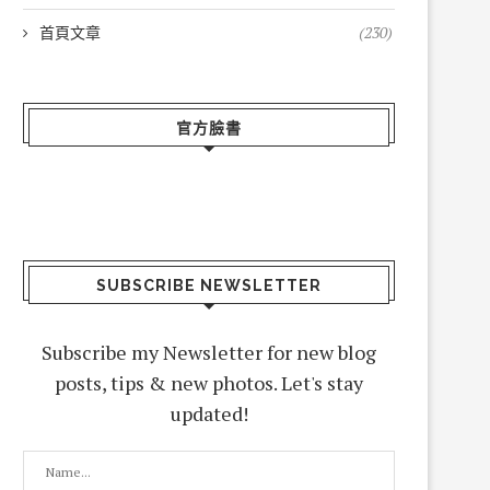
首頁文章
(230)
官方臉書
SUBSCRIBE NEWSLETTER
Subscribe my Newsletter for new blog
posts, tips & new photos. Let's stay
updated!