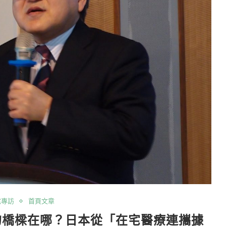
宅專訪
首頁文章
的橋樑在哪？日本從「在宅醫療連攜據