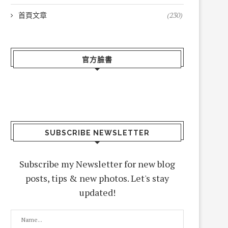
首頁文章
(230)
官方臉書
SUBSCRIBE NEWSLETTER
Subscribe my Newsletter for new blog
posts, tips & new photos. Let's stay
updated!