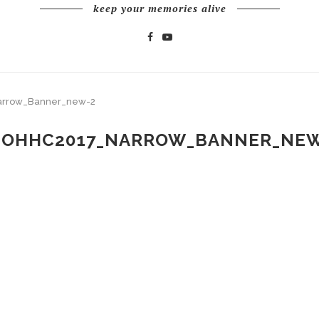
keep your memories alive
rrow_Banner_new-2
SOHHC2017_NARROW_BANNER_NEW