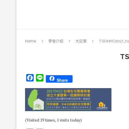
Home
學會介紹
大記事
TSOHHC2017_na
T
Facebook
Line
Share
(Visited 19 times, 1 visits today)