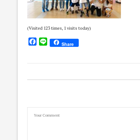
(Visited 123 times, 1 visits today)
Facebook
Line
Share