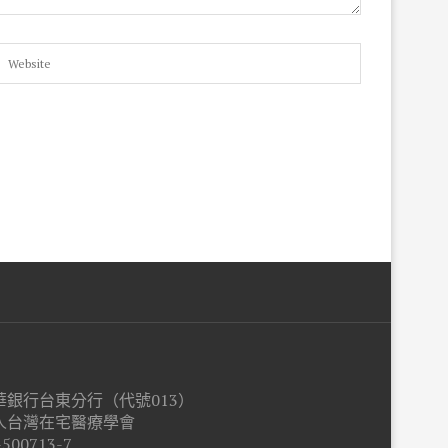
銀行台東分行（代號013）
人台灣在宅醫療學會
500713-7