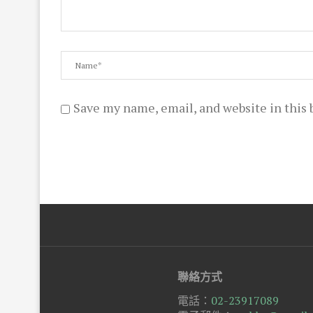
Save my name, email, and website in this 
聯絡方式
電話：
02-23917089