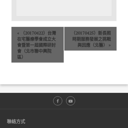
«
（20170422）台灣
（20170425）新長照
在宅醫療學會成立大
時期服務發展之挑戰
會暨第一屆國際研討
與因應（北醫）
»
會（北市聯中興院
區）
聯絡方式