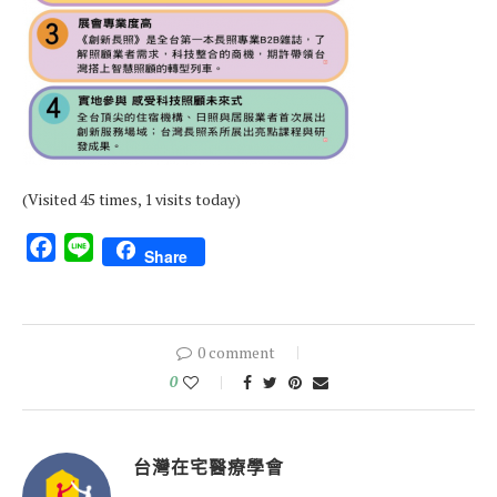
(Visited 45 times, 1 visits today)
Facebook
Line
Share
0 comment
0
台灣在宅醫療學會