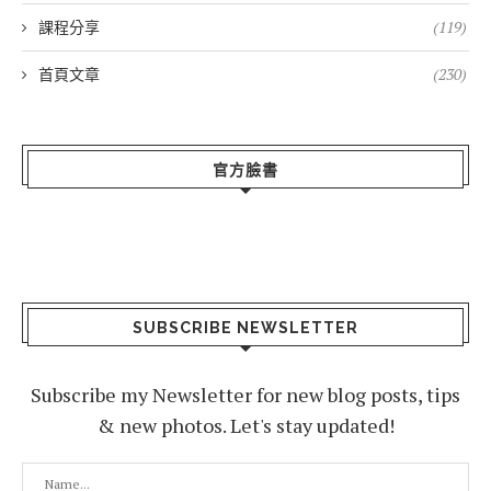
課程分享
(119)
首頁文章
(230)
官方臉書
SUBSCRIBE NEWSLETTER
Subscribe my Newsletter for new blog posts, tips
& new photos. Let's stay updated!