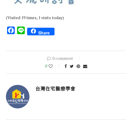
(Visited 19 times, 1 visits today)
Facebook
Line
Share
0 comment
0
台灣在宅醫療學會