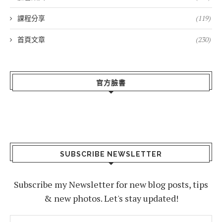
課程分享
(119)
首頁文章
(230)
官方臉書
SUBSCRIBE NEWSLETTER
Subscribe my Newsletter for new blog posts, tips
& new photos. Let's stay updated!