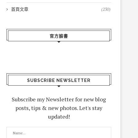
首頁文章
(230)
官方臉書
SUBSCRIBE NEWSLETTER
Subscribe my Newsletter for new blog
posts, tips & new photos. Let's stay
updated!