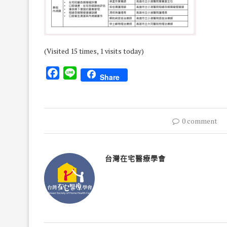
(Visited 15 times, 1 visits today)
Facebook
Line
Share
0 comment
台灣在宅醫療學會