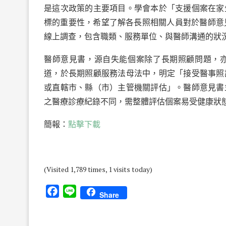
是這次政策的主要項目。學會本於「支援個案在家
標的重要性，希望了解各長照相關人員對於醫師意見書
線上調查，包含職類、服務單位、與醫師溝通的狀
醫師意見書，源自失能個案除了長期照顧問題，
道，於長期照顧服務法母法中，明定「接受醫事照
或直轄市、縣（市）主管機關評估」。醫師意見書
之醫療診療紀錄不同，需整體評估個案易受健康狀
簡報：
點擊下載
(Visited 1,789 times, 1 visits today)
Facebook
Line
Share