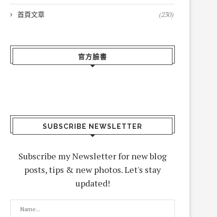
首頁文章
(230)
官方臉書
SUBSCRIBE NEWSLETTER
Subscribe my Newsletter for new blog
posts, tips & new photos. Let's stay
updated!