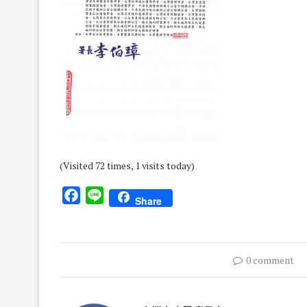
(Visited 72 times, 1 visits today)
Facebook
Line
Share
0 comment