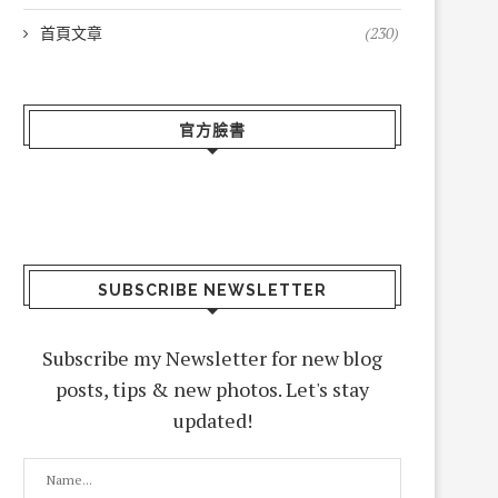
首頁文章
(230)
官方臉書
SUBSCRIBE NEWSLETTER
Subscribe my Newsletter for new blog
posts, tips & new photos. Let's stay
updated!