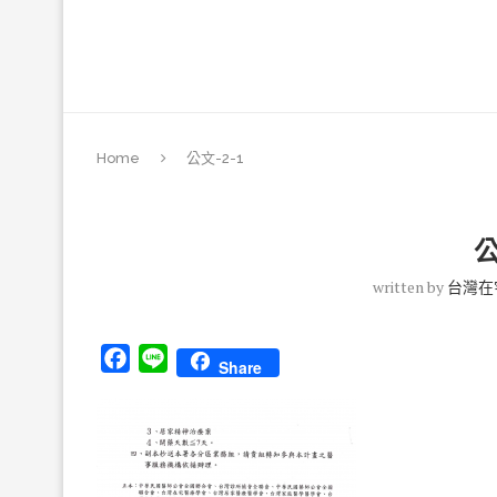
Home
公文-2-1
公
written by
台灣在
Facebook
Line
Share