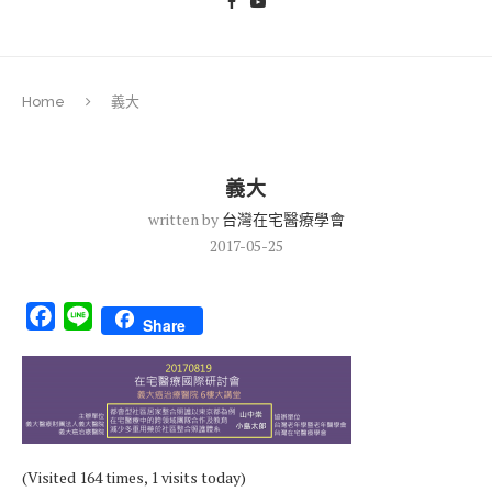
Home
義大
義大
written by
台灣在宅醫療學會
2017-05-25
Facebook
Line
Share
(Visited 164 times, 1 visits today)