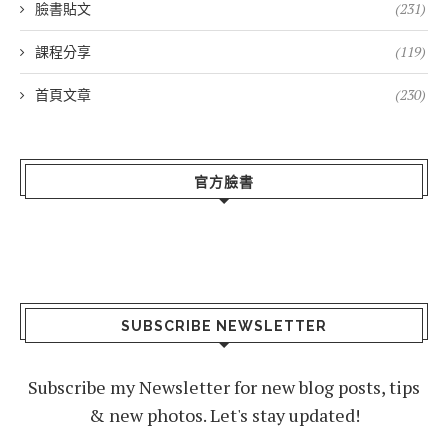
臉書貼文
(231)
課程分享
(119)
首頁文章
(230)
官方臉書
SUBSCRIBE NEWSLETTER
Subscribe my Newsletter for new blog posts, tips
& new photos. Let's stay updated!