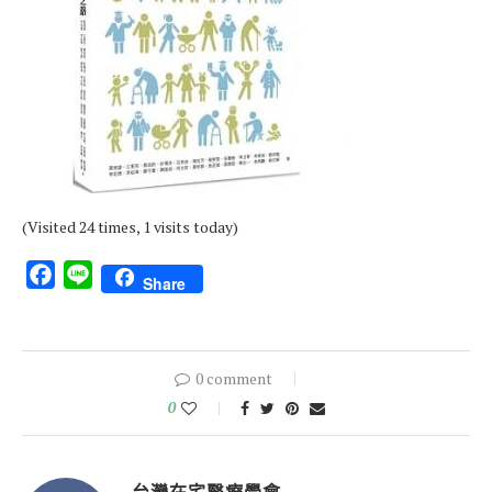
(Visited 24 times, 1 visits today)
Facebook
Line
Share
0 comment
0