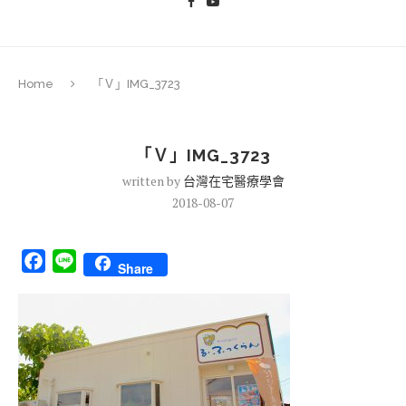
Home
「Ｖ」IMG_3723
「Ｖ」IMG_3723
written by
台灣在宅醫療學會
2018-08-07
Facebook
Line
Share