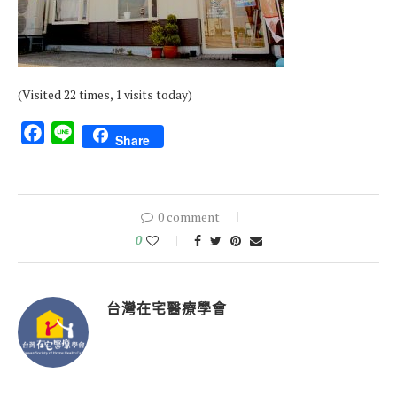
(Visited 22 times, 1 visits today)
Facebook
Line
Share
0 comment
0
台灣在宅醫療學會