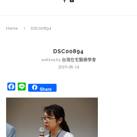
Home
DSC00894
DSC00894
written by
台灣在宅醫療學會
2019-08-14
Facebook
Line
Share