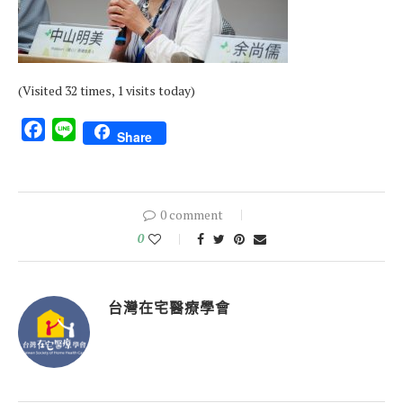
(Visited 32 times, 1 visits today)
Facebook
Line
Share
0 comment
0
台灣在宅醫療學會