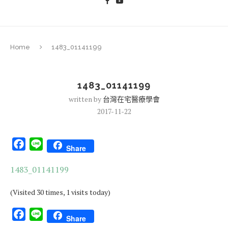
Home
1483_01141199
1483_01141199
written by
台灣在宅醫療學會
2017-11-22
Facebook
Line
Share
1483_01141199
(Visited 30 times, 1 visits today)
Facebook
Line
Share