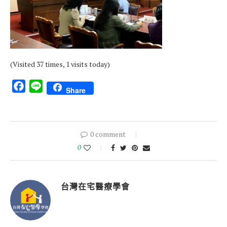
(Visited 37 times, 1 visits today)
Facebook
Line
Share
0 comment
0
台灣在宅醫療學會