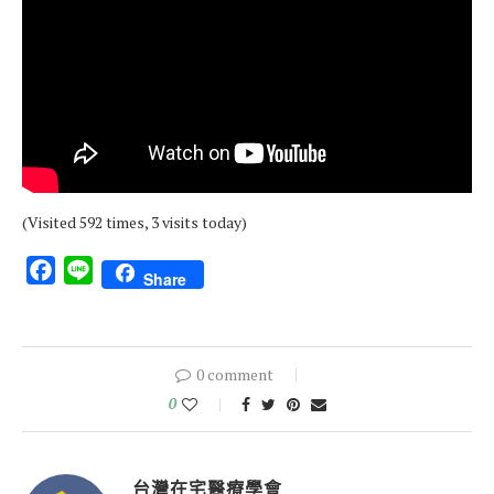
(Visited 592 times, 3 visits today)
Facebook
Line
Share
0 comment
0
台灣在宅醫療學會